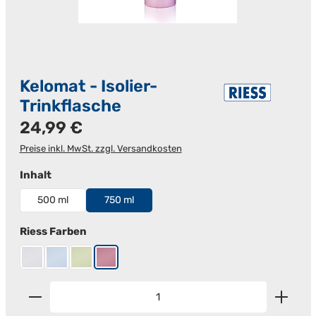
Kelomat - Isolier-
Trinkflasche
Regulärer Preis:
24,99 €
Preise inkl. MwSt. zzgl. Versandkosten
auswählen
Inhalt
500 ml
750 ml
auswählen
Riess Farben
Edelstahl
Hellblau
Nilgrün
Rosa
Produkt Anzahl: Gib den gewünschten Wert ein od