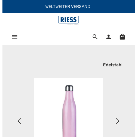
WELTWEITER VERSAND
Zum Hauptinhalt springen
Warenk
Edelstahl
Bildergalerie überspringen