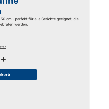
anne
m
0 cm - perfekt für alle Gerichte geeignet, die
gebraten werden.
osten
ib den gewünschten Wert ein oder benutz
nkorb