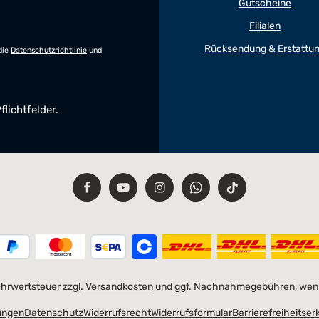
Gutscheine
Filialen
Rücksendung & Erstattu
die
Datenschutzrichtlinie
und
flichtfelder.
Mehrwertsteuer zzgl.
Versandkosten
und ggf. Nachnahmegebühren, wenn
ungen
Datenschutz
Widerrufsrecht
Widerrufsformular
Barrierefreiheitser