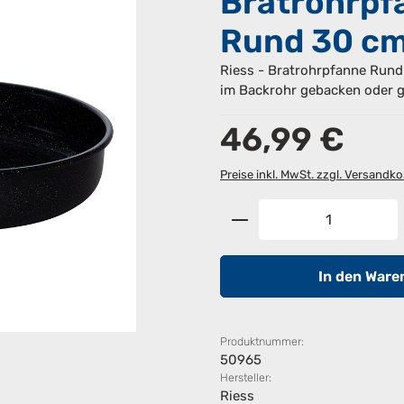
Bratrohrpf
Rund 30 c
Riess - Bratrohrpfanne Rund 3
im Backrohr gebacken oder 
Regulärer Preis:
46,99 €
Preise inkl. MwSt. zzgl. Versandk
Produkt Anzahl: G
In den Ware
Produktnummer:
50965
Hersteller:
Riess