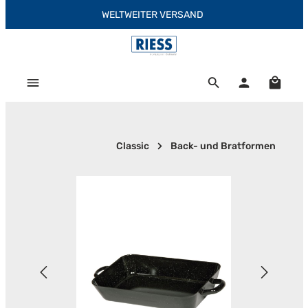
WELTWEITER VERSAND
Zum Hauptinhalt springen
Warenk
Classic
Back- und Bratformen
Bildergalerie überspringen