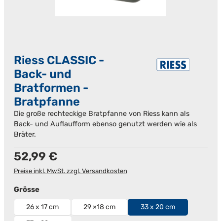
Riess CLASSIC -
Back- und
Bratformen -
Bratpfanne
Die große rechteckige Bratpfanne von Riess kann als
Back- und Auflaufform ebenso genutzt werden wie als
Bräter.
Regulärer Preis:
52,99 €
Preise inkl. MwSt. zzgl. Versandkosten
auswählen
Grösse
26 x 17 cm
29 ×18 cm
33 x 20 cm