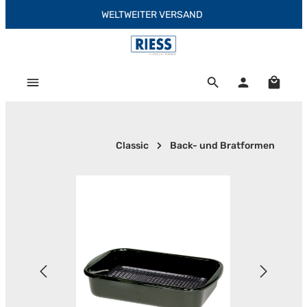
WELTWEITER VERSAND
Zum Hauptinhalt springen
Warenk
Classic
Back- und Bratformen
Bildergalerie überspringen