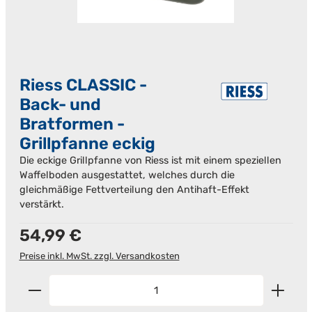
Riess CLASSIC -
Back- und
Bratformen -
Grillpfanne eckig
Die eckige Grillpfanne von Riess ist mit einem speziellen
Waffelboden ausgestattet, welches durch die
gleichmäßige Fettverteilung den Antihaft-Effekt
verstärkt.
Regulärer Preis:
54,99 €
Preise inkl. MwSt. zzgl. Versandkosten
Produkt Anzahl: Gib den gewünschten Wert ein od