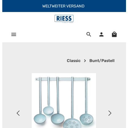
WELTWEITER VERSAND
Zum Hauptinhalt springen
Warenk
Classic
Bunt/Pastell
Bildergalerie überspringen