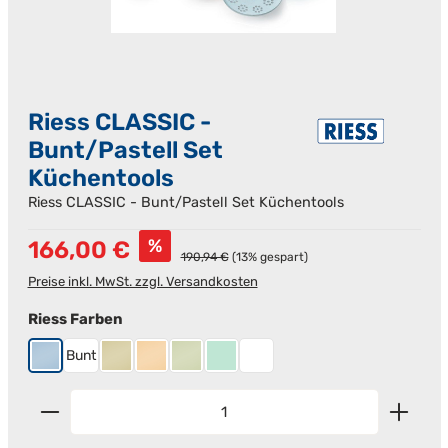
Riess CLASSIC -
Bunt/Pastell Set
Küchentools
Riess CLASSIC - Bunt/Pastell Set Küchentools
Verkaufspreis:
%
166,00 €
Regulärer Preis:
190,94 €
(13% gespart)
Preise inkl. MwSt. zzgl. Versandkosten
auswählen
Riess Farben
Bunt
Blau
Gelb
Goldgelb
Nilgrün
Türkis
Weiß
Produkt Anzahl: Gib den gewünschten Wert ein od