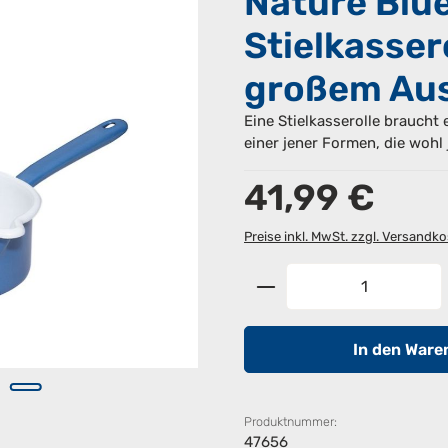
Nature Blue
Stielkasser
großem Au
Eine Stielkasserolle braucht 
einer jener Formen, die wohl 
Regulärer Preis:
41,99 €
Preise inkl. MwSt. zzgl. Versandk
Produkt Anzahl: G
In den Ware
Produktnummer:
47656