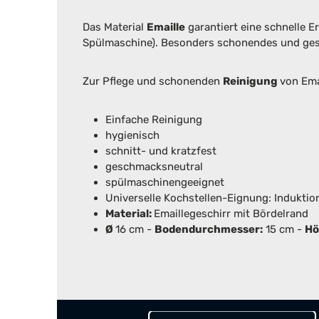
Das Material
Emaille
garantiert eine schnelle E
Spülmaschine). Besonders schonendes und gesu
Zur Pflege und schonenden
Reinigung
von Ema
Einfache Reinigung
hygienisch
schnitt- und kratzfest
geschmacksneutral
spülmaschinengeeignet
Universelle Kochstellen-Eignung: Induktion
Material:
Emaillegeschirr mit Bördelrand
Ø
16 cm -
Bodendurchmesser:
15 cm -
Hö