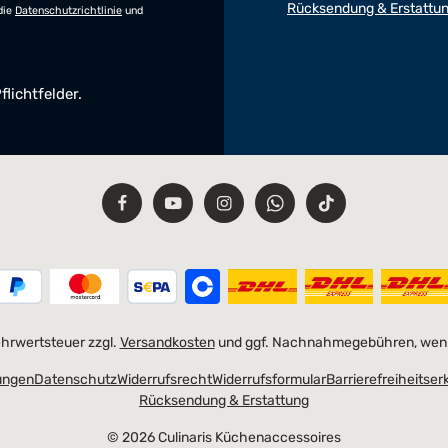
Rücksendung & Erstattu
die
Datenschutzrichtlinie
und
flichtfelder.
Mehrwertsteuer zzgl.
Versandkosten
und ggf. Nachnahmegebühren, wenn
ungen
Datenschutz
Widerrufsrecht
Widerrufsformular
Barrierefreiheitser
Rücksendung & Erstattung
© 2026 Culinaris Küchenaccessoires