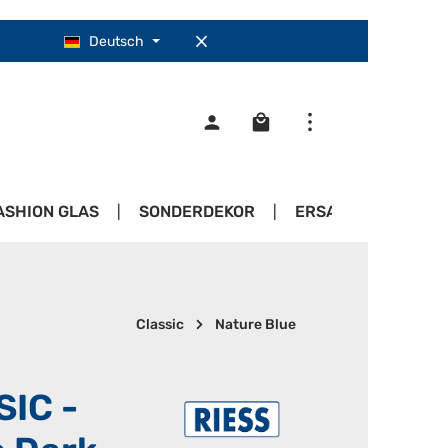
Deutsch
Warenkorb enthält 0 Pos
ASHION GLAS
SONDERDEKOR
ERSATZTEILE
Classic
Nature Blue
SIC -