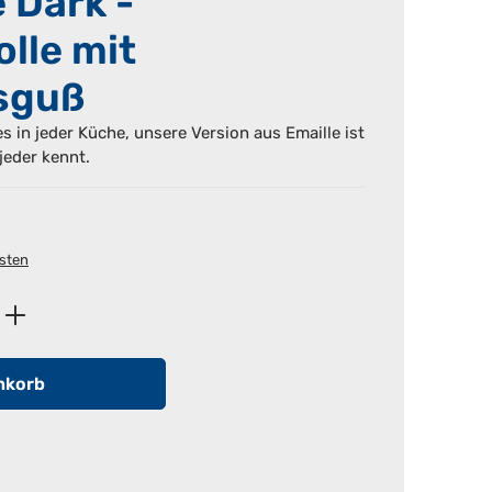
 Dark -
olle mit
sguß
es in jeder Küche, unsere Version aus Emaille ist
jeder kennt.
osten
ib den gewünschten Wert ein oder benutz
nkorb