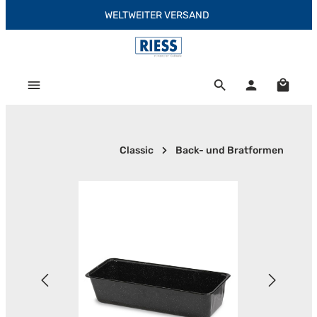
WELTWEITER VERSAND
Zum Hauptinhalt springen
Warenk
Classic
Back- und Bratformen
Bildergalerie überspringen