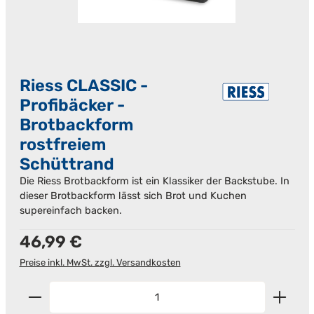
Riess CLASSIC -
Profibäcker -
Brotbackform
rostfreiem
Schüttrand
Die Riess Brotbackform ist ein Klassiker der Backstube. In
dieser Brotbackform lässt sich Brot und Kuchen
supereinfach backen.
Regulärer Preis:
46,99 €
Preise inkl. MwSt. zzgl. Versandkosten
Produkt Anzahl: Gib den gewünschten Wert ein od