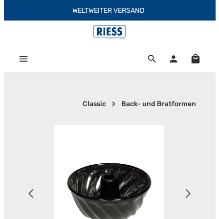
WELTWEITER VERSAND
Zum Hauptinhalt springen
Warenk
Classic
Back- und Bratformen
Bildergalerie überspringen