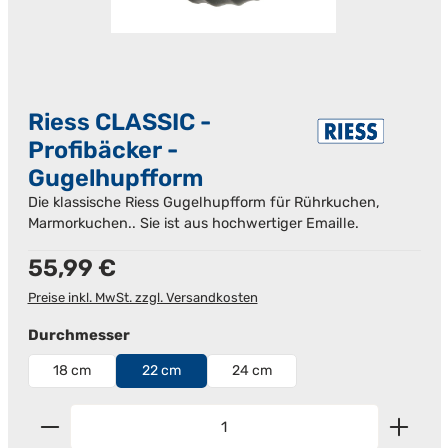
Riess CLASSIC -
Profibäcker -
Gugelhupfform
Die klassische Riess Gugelhupfform für Rührkuchen,
Marmorkuchen.. Sie ist aus hochwertiger Emaille.
Regulärer Preis:
55,99 €
Preise inkl. MwSt. zzgl. Versandkosten
auswählen
Durchmesser
18 cm
22 cm
24 cm
Produkt Anzahl: Gib den gewünschten Wert ein od