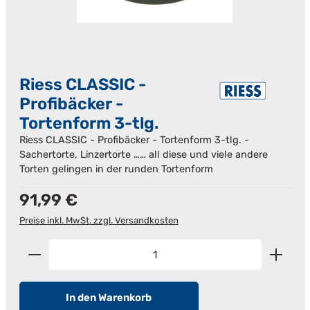
Riess CLASSIC -
Profibäcker -
Tortenform 3-tlg.
Riess CLASSIC - Profibäcker - Tortenform 3-tlg. -
Sachertorte, Linzertorte …… all diese und viele andere
Torten gelingen in der runden Tortenform
Regulärer Preis:
91,99 €
Preise inkl. MwSt. zzgl. Versandkosten
Produkt Anzahl: Gib den gewünschten Wert ein od
In den Warenkorb