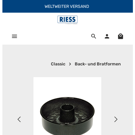
WELTWEITER VERSAND
Zum Hauptinhalt springen
Warenk
Classic
Back- und Bratformen
Bildergalerie überspringen