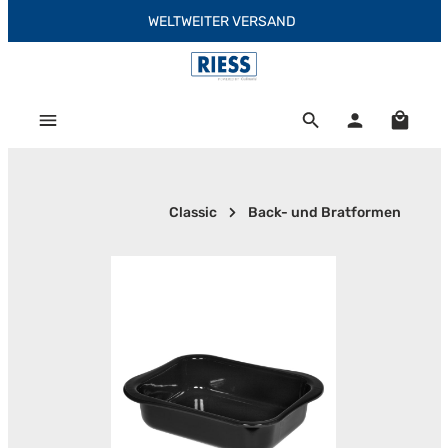
WELTWEITER VERSAND
Zum Hauptinhalt springen
Warenk
Classic
Back- und Bratformen
Bildergalerie überspringen