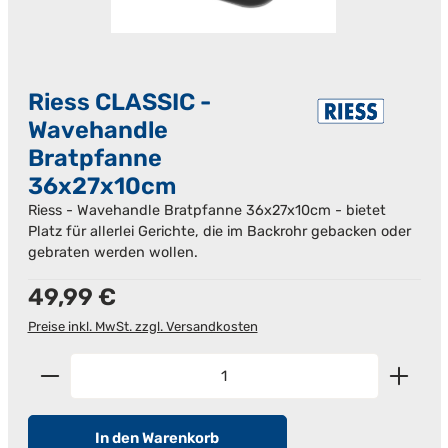
Riess CLASSIC -
Wavehandle
Bratpfanne
36x27x10cm
Riess - Wavehandle Bratpfanne 36x27x10cm - bietet
Platz für allerlei Gerichte, die im Backrohr gebacken oder
gebraten werden wollen.
Regulärer Preis:
49,99 €
Preise inkl. MwSt. zzgl. Versandkosten
Produkt Anzahl: Gib den gewünschten Wert ein od
In den Warenkorb