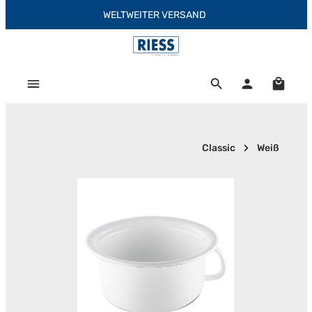
WELTWEITER VERSAND
Zum Hauptinhalt springen
Warenk
Classic
Weiß
Bildergalerie überspringen