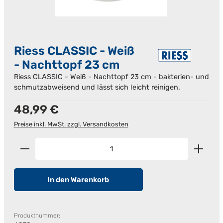
Riess CLASSIC - Weiß
- Nachttopf 23 cm
Riess CLASSIC - Weiß - Nachttopf 23 cm - bakterien- und
schmutzabweisend und lässt sich leicht reinigen.
Regulärer Preis:
48,99 €
Preise inkl. MwSt. zzgl. Versandkosten
Produkt Anzahl: Gib den gewünschten Wert ein od
In den Warenkorb
Produktnummer: