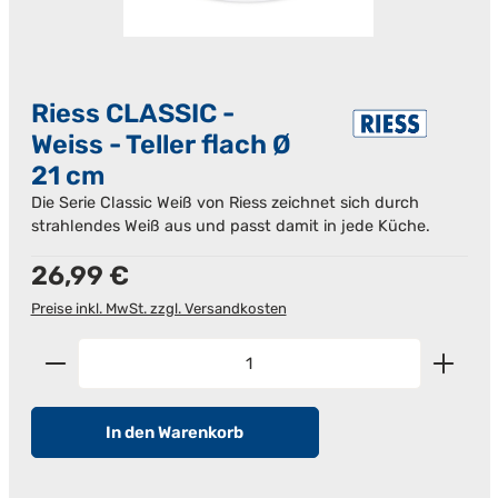
Riess CLASSIC -
Weiss - Teller flach Ø
21 cm
Die Serie Classic Weiß von Riess zeichnet sich durch
strahlendes Weiß aus und passt damit in jede Küche.
Regulärer Preis:
26,99 €
Preise inkl. MwSt. zzgl. Versandkosten
Produkt Anzahl: Gib den gewünschten Wert ein od
In den Warenkorb