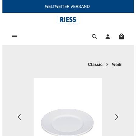
WELTWEITER VERSAND
Zum Hauptinhalt springen
Warenk
Classic
Weiß
Bildergalerie überspringen