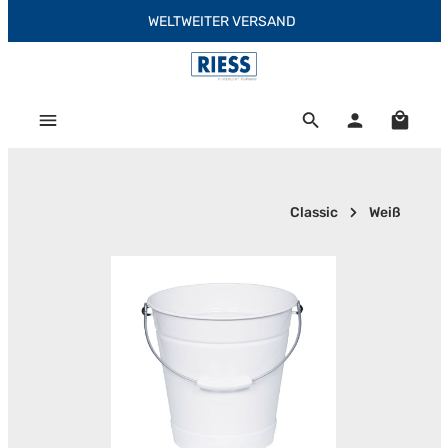
WELTWEITER VERSAND
Zum Hauptinhalt springen
Warenk
Classic
Weiß
Bildergalerie überspringen