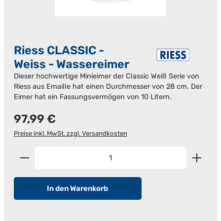
Riess CLASSIC -
Weiss - Wassereimer
Dieser hochwertige Minieimer der Classic Weiß Serie von
Riess aus Emaille hat einen Durchmesser von 28 cm. Der
Eimer hat ein Fassungsvermögen von 10 Litern.
Regulärer Preis:
97,99 €
Preise inkl. MwSt. zzgl. Versandkosten
Produkt Anzahl: Gib den gewünschten Wert ein od
In den Warenkorb