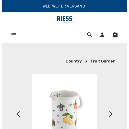
WELTWEITER VERSAND
Zum Hauptinhalt springen
Warenk
Country
Fruit Garden
Bildergalerie überspringen