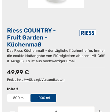
Riess COUNTRY -
Fruit Garden -
Küchenmaß
Das Riess Küchenmaß - der tägliche Küchenhelfer. Immer
die exakte Maßangabe von Flüssigkeiten ablesen. Mit Griff
& Ausguß. Es ist aus hochwertiger Email.
Regulärer Preis:
49,99 €
Preise inkl. MwSt. zzgl. Versandkosten
auswählen
Inhalt
500 ml
1000 ml
Produkt Anzahl: Gib den gewünschten Wert ein od