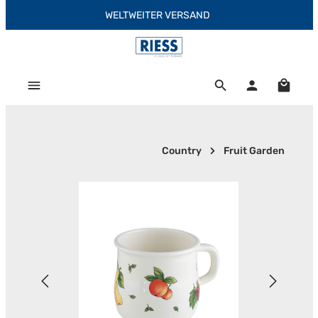
WELTWEITER VERSAND
Zum Hauptinhalt springen
Warenk
Country
Fruit Garden
Bildergalerie überspringen