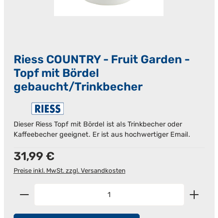
Riess COUNTRY - Fruit Garden -
Topf mit Bördel
gebaucht/Trinkbecher
Dieser Riess Topf mit Bördel ist als Trinkbecher oder
Kaffeebecher geeignet. Er ist aus hochwertiger Email.
Regulärer Preis:
31,99 €
Preise inkl. MwSt. zzgl. Versandkosten
Produkt Anzahl: Gib den gewünschten Wert ein od