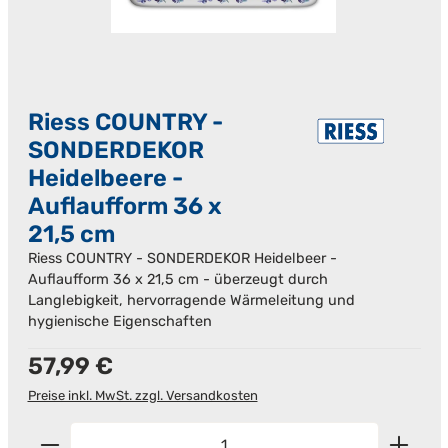
Riess COUNTRY -
SONDERDEKOR
Heidelbeere -
Auflaufform 36 x
21,5 cm
Riess COUNTRY - SONDERDEKOR Heidelbeer -
Auflaufform 36 x 21,5 cm - überzeugt durch
Langlebigkeit, hervorragende Wärmeleitung und
hygienische Eigenschaften
Regulärer Preis:
57,99 €
Preise inkl. MwSt. zzgl. Versandkosten
Produkt Anzahl: Gib den gewünschten Wert ein od