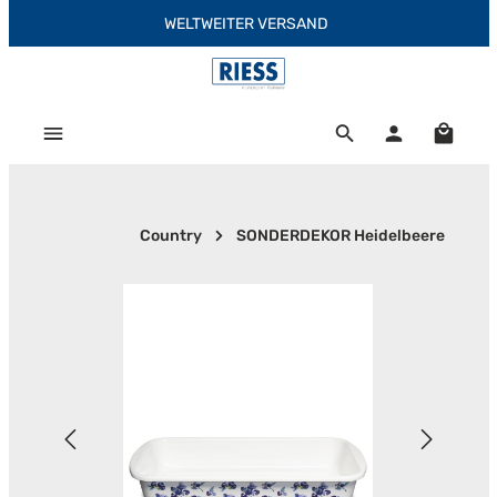
WELTWEITER VERSAND
Zum Hauptinhalt springen
Warenk
Country
SONDERDEKOR Heidelbeere
Bildergalerie überspringen