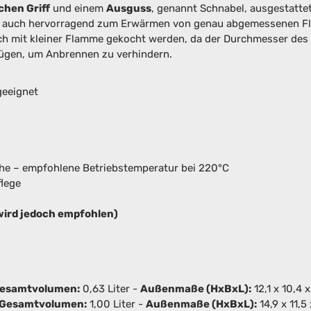
chen Griff
und einem
Ausguss
, genannt Schnabel, ausgestatte
ich auch hervorragend zum Erwärmen von genau abgemessenen Flü
doch mit kleiner Flamme gekocht werden, da der Durchmesser des
fügen, um Anbrennen zu verhindern.
geeignet
che – empfohlene Betriebstemperatur bei 220°C
flege
ird jedoch empfohlen)
esamtvolumen:
0,63 Liter -
Außenmaße (HxBxL):
12,1 x 10,4 
Gesamtvolumen:
1,00 Liter -
Außenmaße (HxBxL):
14,9 x 11,5