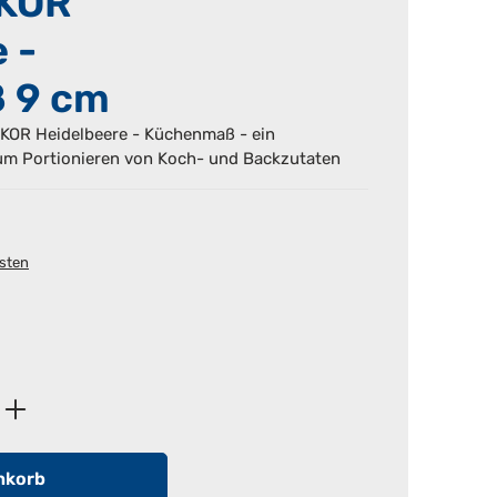
KOR
 -
 9 cm
OR Heidelbeere - Küchenmaß - ein
um Portionieren von Koch- und Backzutaten
osten
ib den gewünschten Wert ein oder benutz
nkorb