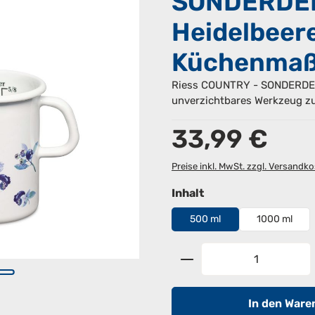
SONDERDE
Heidelbeere
Küchenmaß
Riess COUNTRY - SONDERDEK
unverzichtbares Werkzeug z
Regulärer Preis:
33,99 €
Preise inkl. MwSt. zzgl. Versandk
auswählen
Inhalt
500 ml
1000 ml
Produkt Anzahl: G
In den Ware