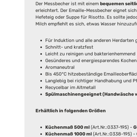
Der Messbecher ist mit einem
bequemen seitli
erleichtert. Der Emaille-Messbecher eignet s
Hefeteig oder Suppe für Risotto. Es sollte je
Milch empfiehlt es sich, etwas Wasser hinzuzu
Für Induktion und alle anderen Herdarten 
Schnitt- und kratzfest
Leicht zu reinigen und bakterienhemmend
Gesünderes und energiesparendes Kochen
Aromaneutral
Bis 450°C hitzebeständige Emailleoberflä
Langlebig bei richtiger Handhabung und P
Recycelbar im Altmetall
Spülmaschinengeeignet (Handwäsche w
Erhältlich in folgenden Größen
Küchenmaß 500 ml
(Art.Nr.:0337-195) -
G
Küchenmaß 1000 ml
(Art.Nr.:0338-195) -