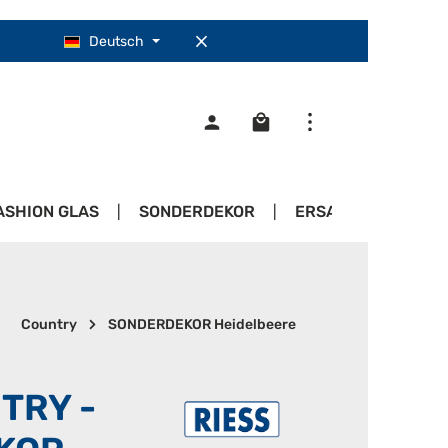
Deutsch
Warenkorb enthält 0 Pos
ASHION GLAS
SONDERDEKOR
ERSATZTEILE
Country
SONDERDEKOR Heidelbeere
TRY -