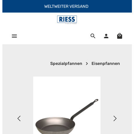
WELTWEITER VERSAND
Zum Hauptinhalt springen
Warenk
Spezialpfannen
Eisenpfannen
Bildergalerie überspringen