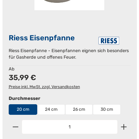
Riess Eisenpfanne
Riess Eisenpfanne - Eisenpfannen eignen sich besonders
für Gasherde und offenes Feuer.
Regulärer Preis:
Ab
35,99 €
Preise inkl. MwSt. zzgl. Versandkosten
auswählen
Durchmesser
20 cm
24 cm
26 cm
30 cm
Produkt Anzahl: Gib den gewünschten Wert ein od