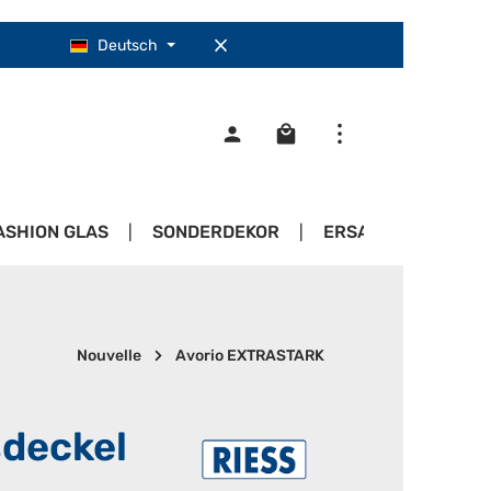
Deutsch
Warenkorb enthält 0 Pos
ASHION GLAS
SONDERDEKOR
ERSATZTEILE
Nouvelle
Avorio EXTRASTARK
sdeckel