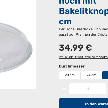
hoch mit
Bakelitknop
cm
Der Hohe Glasdeckel von Ries
passt auf Pfannen der Cristal
Regulärer Preis:
34,99 €
Preise inkl. MwSt. zzgl. Versandk
auswählen
Durchmesser
20 cm
24 cm
Produkt Anzahl: G
In den Ware