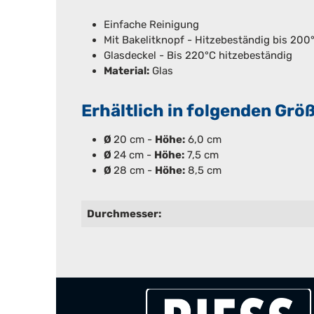
Einfache Reinigung
Mit Bakelitknopf - Hitzebeständig bis 20
Glasdeckel - Bis 220°C hitzebeständig
Material:
Glas
Erhältlich in folgenden Grö
Ø
20 cm -
Höhe:
6,0 cm
Ø
24 cm -
Höhe:
7,5 cm
Ø
28 cm -
Höhe:
8,5 cm
Durchmesser: