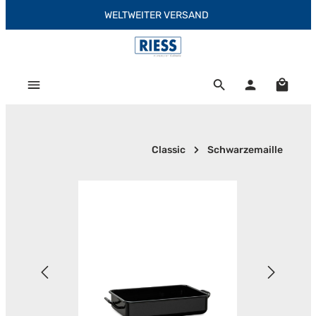
WELTWEITER VERSAND
Zum Hauptinhalt springen
Warenk
Classic
Schwarzemaille
Bildergalerie überspringen