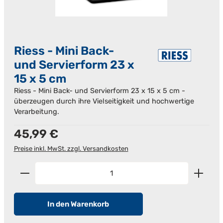
Riess - Mini Back-
und Servierform 23 x
15 x 5 cm
Riess - Mini Back- und Servierform 23 x 15 x 5 cm -
überzeugen durch ihre Vielseitigkeit und hochwertige
Verarbeitung.
Regulärer Preis:
45,99 €
Preise inkl. MwSt. zzgl. Versandkosten
Produkt Anzahl: Gib den gewünschten Wert ein od
In den Warenkorb