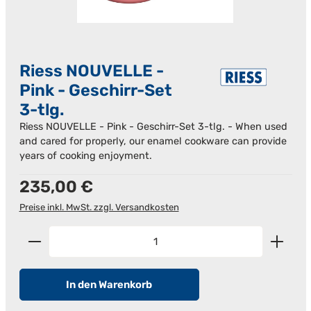
Riess NOUVELLE -
Pink - Geschirr-Set
3-tlg.
Riess NOUVELLE - Pink - Geschirr-Set 3-tlg. - When used
and cared for properly, our enamel cookware can provide
years of cooking enjoyment.
Regulärer Preis:
235,00 €
Preise inkl. MwSt. zzgl. Versandkosten
Produkt Anzahl: Gib den gewünschten Wert ein od
In den Warenkorb