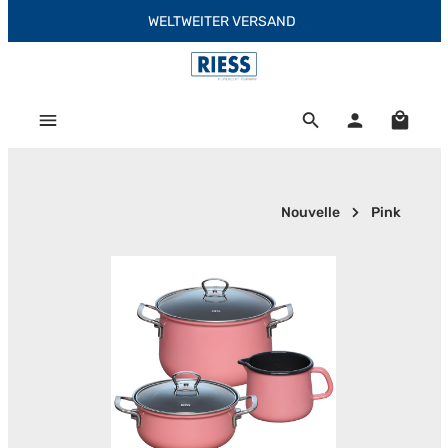
WELTWEITER VERSAND
Zum Hauptinhalt springen
Warenk
Nouvelle
Pink
Bildergalerie überspringen