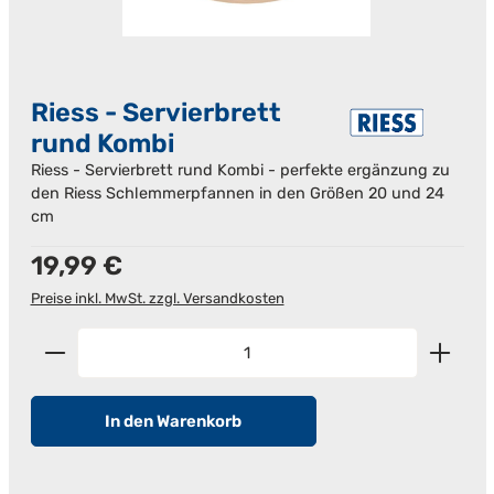
Riess - Servierbrett
rund Kombi
Riess - Servierbrett rund Kombi - perfekte ergänzung zu
den Riess Schlemmerpfannen in den Größen 20 und 24
cm
Regulärer Preis:
19,99 €
Preise inkl. MwSt. zzgl. Versandkosten
Produkt Anzahl: Gib den gewünschten Wert ein od
In den Warenkorb