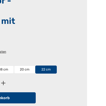
r -
 mit
osten
18 cm
20 cm
22 cm
ib den gewünschten Wert ein oder benutz
nkorb