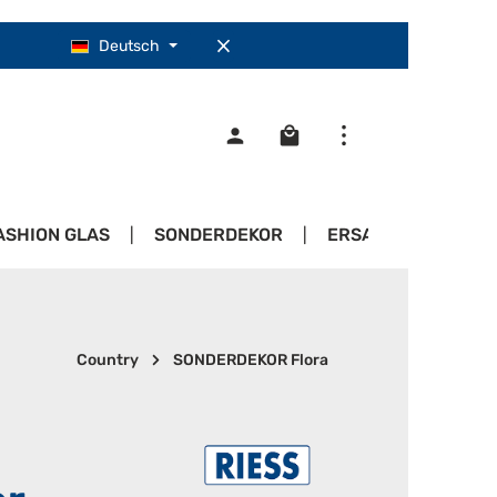
Deutsch
Warenkorb enthält 0 Pos
ASHION GLAS
SONDERDEKOR
ERSATZTEILE
Country
SONDERDEKOR Flora