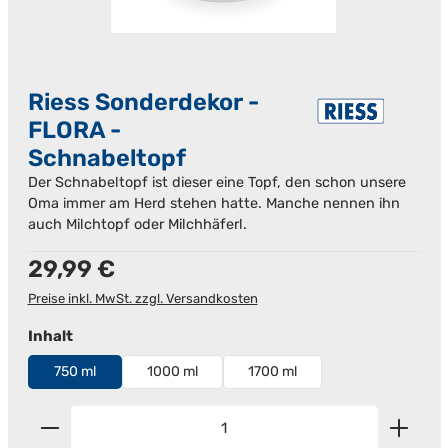
Riess Sonderdekor -
FLORA -
Schnabeltopf
Der Schnabeltopf ist dieser eine Topf, den schon unsere
Oma immer am Herd stehen hatte. Manche nennen ihn
auch Milchtopf oder Milchhäferl.
Regulärer Preis:
29,99 €
Preise inkl. MwSt. zzgl. Versandkosten
auswählen
Inhalt
750 ml
1000 ml
1700 ml
Produkt Anzahl: Gib den gewünschten Wert ein od