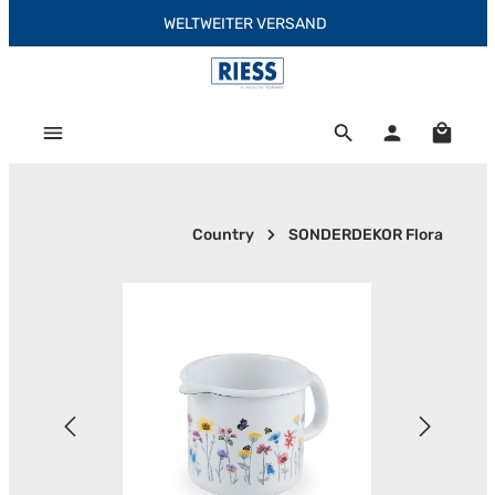
WELTWEITER VERSAND
Zum Hauptinhalt springen
Warenk
Country
SONDERDEKOR Flora
Bildergalerie überspringen