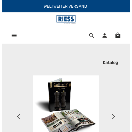
WELTWEITER VERSAND
Zum Hauptinhalt springen
Warenk
Katalog
Bildergalerie überspringen