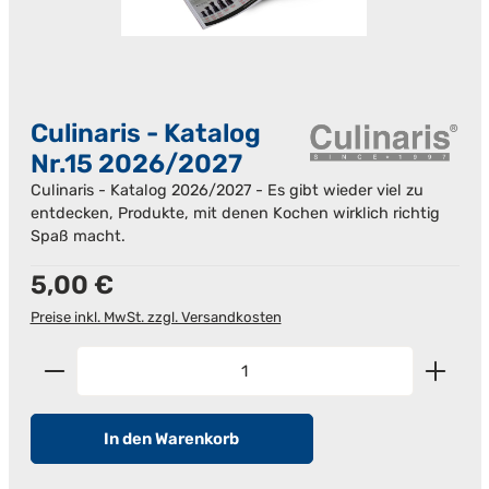
Culinaris - Katalog
Nr.15 2026/2027
Culinaris - Katalog 2026/2027 - Es gibt wieder viel zu
entdecken, Produkte, mit denen Kochen wirklich richtig
Spaß macht.
Regulärer Preis:
5,00 €
Preise inkl. MwSt. zzgl. Versandkosten
Produkt Anzahl: Gib den gewünschten Wert ein od
In den Warenkorb