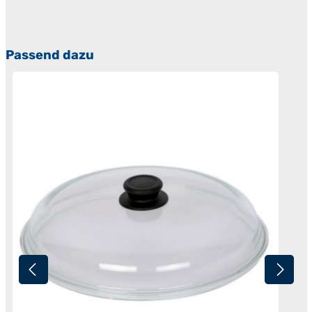
Produktgalerie überspringen
Passend dazu