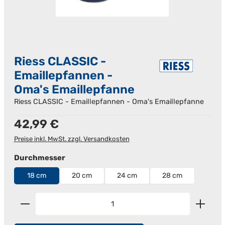
Riess CLASSIC -
Emaillepfannen -
Oma's Emaillepfanne
Riess CLASSIC - Emaillepfannen - Oma's Emaillepfanne
Regulärer Preis:
42,99 €
Preise inkl. MwSt. zzgl. Versandkosten
auswählen
Durchmesser
18 cm
20 cm
24 cm
28 cm
Produkt Anzahl: Gib den gewünschten Wert ein od