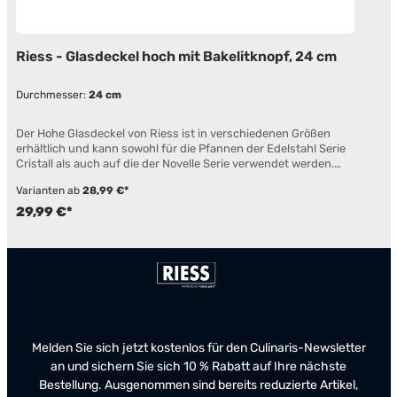
Riess - Glasdeckel hoch mit Bakelitknopf, 24 cm
Durchmesser:
24 cm
Der Hohe Glasdeckel von Riess ist in verschiedenen Größen
erhältlich und kann sowohl für die Pfannen der Edelstahl Serie
Cristall als auch auf die der Novelle Serie verwendet werden.
Durch seinen gewölbte Form können Sie auch einmal größere
Varianten ab
28,99 €*
Fleischstücke in Ihrer Pfanne schmoren. Mit Hilfe des
angebrachten Bakalitgriffs lässt sich der Deckel auch im heißen
29,99 €*
Zustand einfach von der Pfanne heben. Einfache Reinigung Mit
Bakelitknopf - Hitzebeständig bis 200°C (bei 200°C kann es zu
Farbveränderungen kommen) Glasdeckel - Bis 220°C
hitzebeständig Material: Glas Erhältlich in folgenden Größen: Ø
20 cm - Höhe: 6,0 cm Ø 24 cm - Höhe: 7,5 cm Ø 28 cm - Höhe:
8,5 cm
Melden Sie sich jetzt kostenlos für den Culinaris-Newsletter
an und sichern Sie sich 10 % Rabatt auf Ihre nächste
Bestellung. Ausgenommen sind bereits reduzierte Artikel,