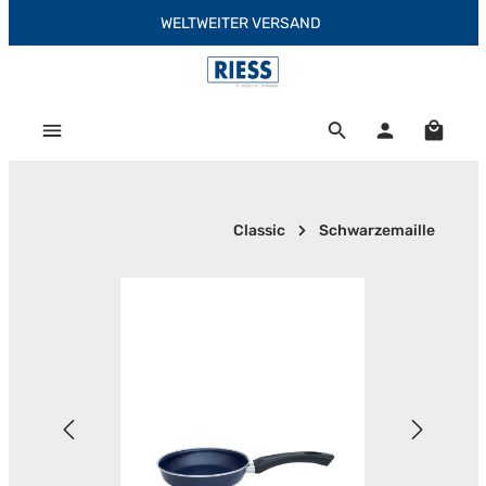
WELTWEITER VERSAND
Zum Hauptinhalt springen
Warenk
Classic
Schwarzemaille
Bildergalerie überspringen